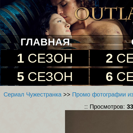
ГЛАВНАЯ
1
СЕЗОН
2
С
5
СЕЗОН
6
С
Сериал Чужестранка
>>
Промо фотографии из
:: Просмотров:
3