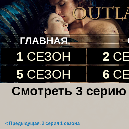
ГЛАВНАЯ
1
СЕЗОН
2
С
5
СЕЗОН
6
С
Смотреть 3 серию 
< Предыдущая, 2 серия 1 сезона