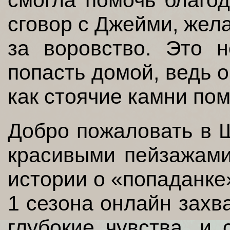
смогла помочь благод
сговор с Джейми, жела
за воровство. Это 
попасть домой, ведь 
как стоячие камни пом
Добро пожаловать в Ш
красивыми пейзажами,
истории о «попаданке
1 сезона онлайн захва
глубокие чувства, и