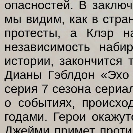
опасностей. В заклю
мы видим, как в стра
протесты, а Клэр н
независимость наби
истории, закончится 
Дианы Гэблдон «Эхо 
серия 7 сезона сериа
о событиях, происх
годами. Герои окажут
Джейми примет проти