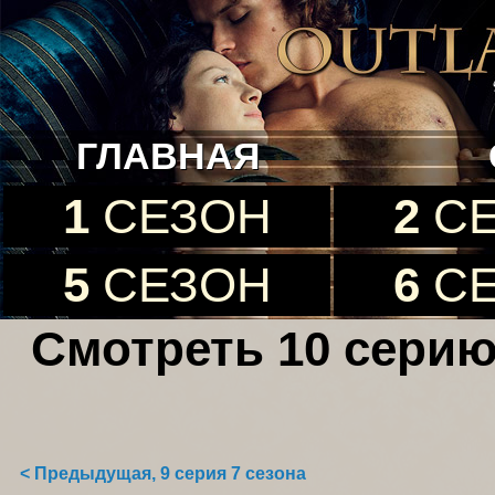
ГЛАВНАЯ
1
СЕЗОН
2
С
5
СЕЗОН
6
С
Смотреть 10 серию
< Предыдущая, 9 серия 7 сезона