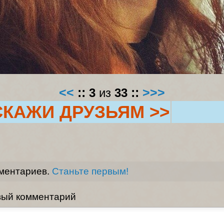
<<
::
3
из
33
::
>>>
СКАЖИ ДРУЗЬЯМ >>
мментариев.
Станьте первым!
вый комментарий