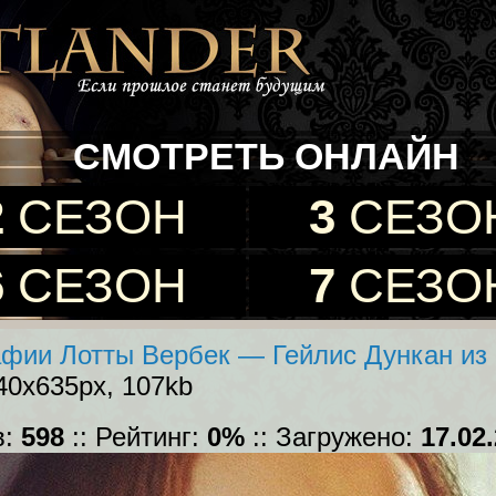
СМОТРЕТЬ ОНЛАЙН
2
СЕЗОН
3
СЕЗО
6
СЕЗОН
7
СЕЗО
фии Лотты Вербек — Гейлис Дункан из 
640x635px, 107kb
в:
598
:: Рейтинг:
0%
:: Загружено:
17.02