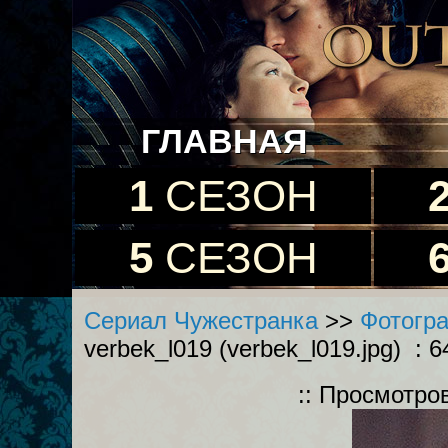
ГЛАВНАЯ
1
СЕЗОН
5
СЕЗОН
Сериал Чужестранка
>>
Фотогра
verbek_l019 (verbek_l019.jpg) : 
:: Просмотро