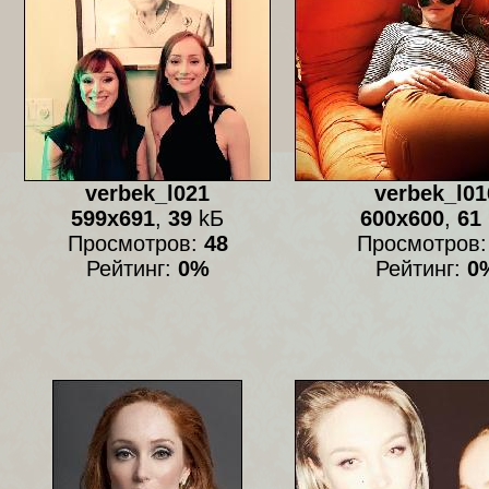
verbek_l021
verbek_l01
599x691
,
39
kБ
600x600
,
61
Просмотров:
48
Просмотров
Рейтинг:
0%
Рейтинг:
0