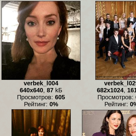
verbek_l004
verbek_l02
640x640
,
87
kБ
682x1024
,
16
Просмотров:
605
Просмотров:
Рейтинг:
0%
Рейтинг:
0