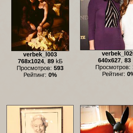
verbek_l02
verbek_l003
640x627
,
83
768x1024
,
89
kБ
Просмотров:
Просмотров:
593
Рейтинг:
0
Рейтинг:
0%