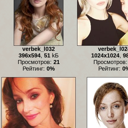
verbek_l032
verbek_l02
396x594
,
51
kБ
1024x1024
,
9
Просмотров:
21
Просмотров
Рейтинг:
0%
Рейтинг:
0